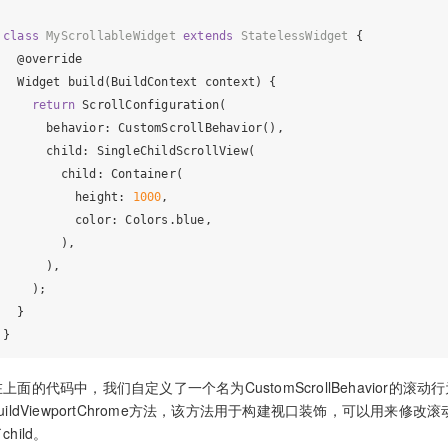
class
MyScrollableWidget
extends
StatelessWidget
{

@override
  Widget build(BuildContext context) {

return
 ScrollConfiguration(

      behavior: CustomScrollBehavior(),

      child: SingleChildScrollView(

        child: Container(

          height: 
1000
,

          color: Colors.blue,

        ),

      ),

    );

  }

上面的代码中，我们自定义了一个名为CustomScrollBehavior的滚动行为，
buildViewportChrome方法，该方法用于构建视口装饰，可以用
child。