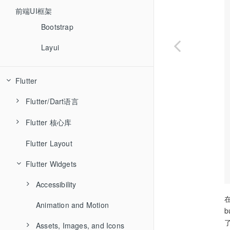
Angular
前端UI框架
Vue
Bootstrap
React
Layui
Bootstrap
Flutter
jQuery
Flutter/Dart语言
Ember
Flutter 核心库
关键字
Backbone
Flutter Layout
Flutter/Dart核心库
animation
async
Flutter Widgets
cupertino
await
dart:async
foundation
Accessibility
dart:collection
在
gestures
Animation and Motion
ExcludeSemantics
dart:convert
了
material
Assets, Images, and Icons
MergeSemantics
dart:core