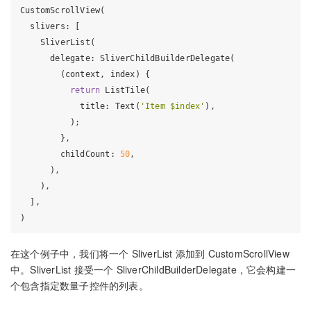
CustomScrollView(

  slivers: [

    SliverList(

      delegate: SliverChildBuilderDelegate(

        (context, index) {

return
 ListTile(

            title: Text(
'Item $index'
),

          );

        },

        childCount: 
50
,

      ),

    ),

  ],

在这个例子中，我们将一个 SliverList 添加到 CustomScrollView
中。SliverList 接受一个 SliverChildBuilderDelegate，它会构建一
个包含指定数量子控件的列表。