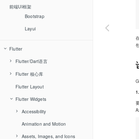
Angular
前端UI框架
Vue
Bootstrap
React
Layui
Bootstrap
包
Flutter
jQuery
Flutter/Dart语言
Ember
Flutter 核心库
关键字
Backbone
Flutter Layout
Flutter/Dart核心库
animation
async
Flutter Widgets
cupertino
await
dart:async
要
A
foundation
Accessibility
dart:collection
gestures
Animation and Motion
ExcludeSemantics
dart:convert
material
Assets, Images, and Icons
MergeSemantics
dart:core