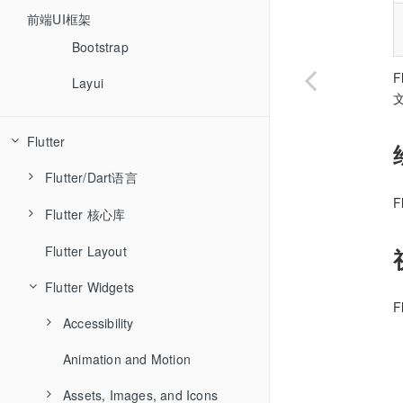
Angular
前端UI框架
Vue
Bootstrap
React
Layui
Bootstrap
Flutter
jQuery
Flutter/Dart语言
Ember
F
Flutter 核心库
关键字
Backbone
Flutter Layout
Flutter/Dart核心库
animation
async
Flutter Widgets
cupertino
await
dart:async
foundation
Accessibility
dart:collection
gestures
Animation and Motion
ExcludeSemantics
dart:convert
material
Assets, Images, and Icons
MergeSemantics
dart:core