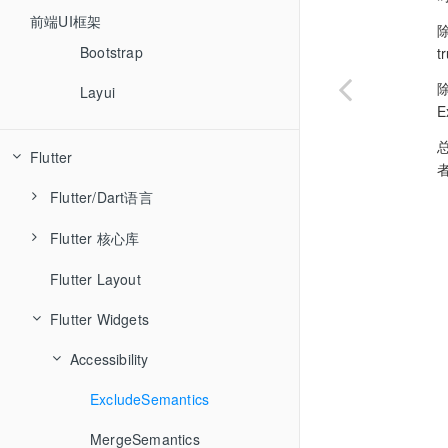
Angular
前端UI框架
除
Vue
Bootstrap
t
React
除
Layui
Bootstrap
Flutter
jQuery
者
Flutter/Dart语言
Ember
Flutter 核心库
关键字
Backbone
Flutter Layout
Flutter/Dart核心库
animation
async
Flutter Widgets
cupertino
await
dart:async
foundation
Accessibility
dart:collection
gestures
ExcludeSemantics
dart:convert
material
MergeSemantics
dart:core