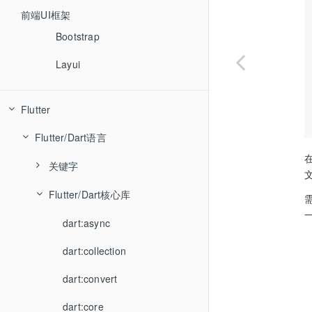
Angular
前端UI框架
Vue
Bootstrap
React
Layui
Bootstrap
Flutter
jQuery
Flutter/Dart语言
Ember
在
关键字
Backbone
Flutter/Dart核心库
async
await
dart:async
dart:collection
dart:convert
dart:core