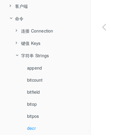
Hash
客户端
Lua脚本
List
命令
事务
hiredis
Set
Jedis
管道
连接 Connection
ZSet
spring-data-redis
GeoSpatial
键值 Keys
auth
Bitmap
持久化
client-caching
字符串 Strings
copy
HyperLogLog
client-id
del
append
布隆过滤器
client-info
dump
bitcount
发布/订阅
client-kill
exists
bitfield
client-list
expire
bitop
client-getname
expireat
bitpos
client-getredir
keys
decr