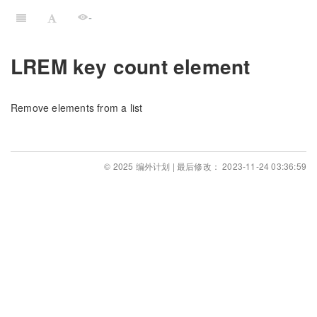
-
LREM key count element
Remove elements from a list
© 2025 编外计划 | 最后修改： 2023-11-24 03:36:59