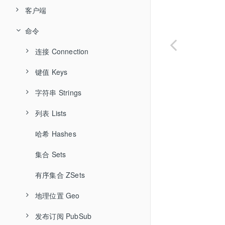
Hash
客户端
Lua脚本
List
命令
事务
hiredis
Set
Jedis
管道
连接 Connection
ZSet
spring-data-redis
GeoSpatial
键值 Keys
auth
Bitmap
持久化
client-caching
字符串 Strings
copy
HyperLogLog
client-id
del
列表 Lists
append
布隆过滤器
client-info
dump
bitcount
哈希 Hashes
blpop
发布/订阅
client-kill
exists
bitfield
brpop
集合 Sets
client-list
expire
bitop
brpoplpush
有序集合 ZSets
client-getname
expireat
bitpos
blmove
地理位置 Geo
client-getredir
keys
decr
lindex
发布订阅 PubSub
geoadd