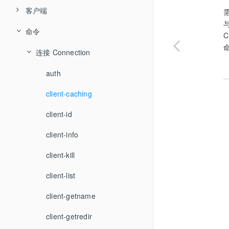
Hash
客户端
Lua脚本
List
命令
事务
hiredis
C
Set
Jedis
管道
连接 Connection
ZSet
spring-data-redis
GeoSpatial
auth
Bitmap
持久化
client-caching
HyperLogLog
client-id
布隆过滤器
client-info
发布/订阅
client-kill
client-list
client-getname
client-getredir