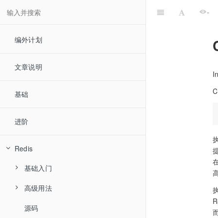
-
编外计划
文章说明
I
基础
进阶
执
Redis
基础入门
高级用法
数据类型
执
源码
发布订阅
String