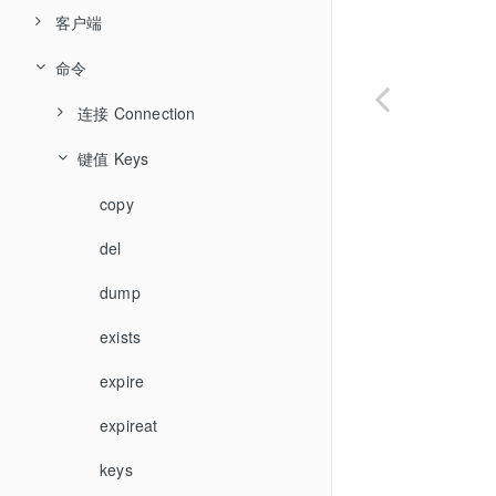
Hash
客户端
Lua脚本
List
命令
事务
hiredis
Set
Jedis
管道
连接 Connection
ZSet
spring-data-redis
GeoSpatial
键值 Keys
auth
Bitmap
持久化
client-caching
copy
HyperLogLog
client-id
del
布隆过滤器
client-info
dump
发布/订阅
client-kill
exists
client-list
expire
client-getname
expireat
client-getredir
keys