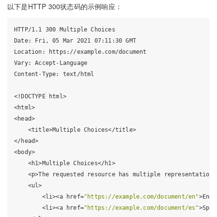
以下是HTTP 300状态码的示例响应：
HTTP/1.1 300 Multiple Choices

Date: Fri, 05 Mar 2021 07:11:30 GMT

Location: https://example.com/document

Vary: Accept-Language

Content-Type: text/html

<!DOCTYPE html>

<html>

<head>

    <title>Multiple Choices</title>

</head>

<body>

    <h1>Multiple Choices</h1>

    <p>The requested resource has multiple representations
    <ul>

        <li><a href=
"https://example.com/document/en"
>Engl
        <li><a href=
"https://example.com/document/es"
>Span