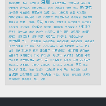
深圳
深度学习
浏览器内核
浙江
消息队列
深度优先搜索
深度计算
现代建筑
混合编程
清代建筑
清朝皇家园林
游戏
游戏分类
湖南
漓江
皇家园林
监控
用户登录
电池管理
盘山
目标检测
直播
知识图谱
石英砂岩峰林
神经网络
科学
科普教育
秦始皇兵马俑
移动通信
空中下载
算法
策略
童话世界
笔架山
算法实现
管理工具
系统可用性
系统安全
线性排序
系统设计
系统架构
系统编程
紫禁城
纳什均衡
纳西族文化
经济学
统一认证
统计
统计学
绩效评估
缓存
编码
编程原则
编解码
编译器
编译器优化
编译时计算
网络安全
网络攻击
网络攻击防护
网络编程
羊台山
职业发展
胆小鬼博弈
自动化运维
自动化部署
自动启动
自然语言处理
自然风光
苏州
苏州古典园林
莫拉韦克悖论
表达式
西安
计数排序
计算机视觉
设计原则
西湖
视觉-语言模型
视频
访问日志
语言学习
说谎者悖论
调试
负载均衡
贪心算法
费米悖论
超链接
跨域
软件开发
选择排序
跨域请求
软件事务内存
辛普森悖论
运算符
运维
配置
递归算法
递推算法
逻辑学
逻辑思维
遍历算法
避暑山庄
重庆
重点大学
银湖山
链表
锁机制
错误处理
长城
陕西
集合操作
面试
面试题
预处理器
音视频处理
音频
马峦山
高可用
高可用性
高并发
高等教育
高级用法
黄山
鼠标