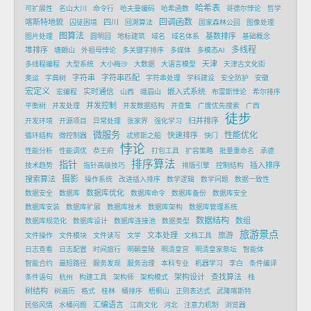
哈希表
可扩展性
名山大川
命令行
哈夫曼编码
哈希函数
哥德尔悖论
哲学
回调函数
喀斯特地貌
四川
囚徒困境
回溯算法
国家森林公园
图像处理
图算法
基数排序
图片处理
圆明园
地标建筑
域名
域名体系
基础概念
多线程
堆排序
塘朗山
外祖母悖论
多关键字排序
多媒体
多模态AI
天津
多线程编程
大型系统
大小梅沙
大数据
大语言模型
天津古文化街
字符串
字符串匹配
奥运
字典树
字符串处理
学科建设
安全防护
安徽
宏定义
实时通信
嵌入式系统
宏编程
山西
峨眉山
布雷斯悖论
希尔排序
并发控制
平衡树
并发处理
并发数据结构
并查集
广度优先搜索
广西
徒步
归并排序
开发环境
开源项目
异常处理
张家界
强化学习
微服务
性能优化
快速排序
循环结构
微控制器
忒修斯之船
快门
悖论
性能分析
性能调优
恭王府
打包工具
扩容策略
批量重命名
承德
排序算法
指针
插入排序
技术趋势
指针高级技巧
排版引擎
控制结构
摄影
搜索算法
操作系统
改进插入排序
数学逻辑
数学问题
数据一致性
数据库优化
数据安全
数据库
数据库命令
数据库备份
数据库安全
数据库安装
数据库扩展
数据库技术
数据库架构
数据库管理系统
数据结构
数组
数据库规范化
数据库设计
数据库连接池
数据类型
旅游景点
文本处理
旅游
文件操作
文件模块
文件读写
文学
文档工具
日志查看
日志配置
时间旅行
明朝皇陵
明清皇宫
明清皇家祭坛
智能体
智能合约
最短路径
服务发现
服务治理
本科专业
机器学习
李白
条件编译
架构设计
查找算法
条件语句
杭州
构建工具
架构师
架构模式
栈
树结构
树遍历
格式
桂林
桶排序
梧桐山
正则表达式
武隆喀斯特
汇编语言
民俗风情
水桶问题
江南文化
河北
注意力机制
浏览器