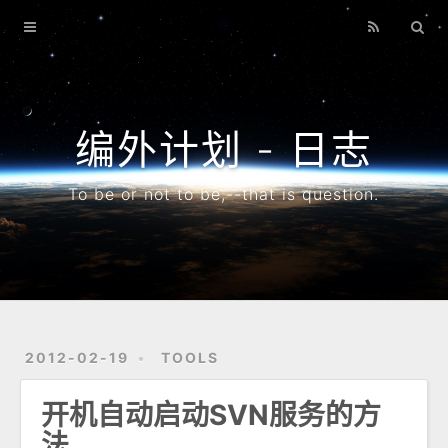
首页
博客
搜索
编外计划 - 日志
专题
To be or not to be,--that is question.
归档
2012-02-19
TOOLS
开机自动启动SVN服务的方
法