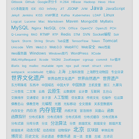
Gitbook
Github
Google评分卡
H.264
HBase
Hadoop
Hexo
Hive
Java
JavaScript
JSONP
I/O多路复用
IDE
ISO
Infinity
JIT
JVM
Linux
Jekyll
Jenkins
KISS
KMP算法
Kafka
Kubernetes
LDAP
Maven
MongoDB
MyBatis
Logcat
Lucene
Mac
Markdown
MySQL
NoSQL
Nginx
OTA
Office
OpenCV
OpenJS
PCH
Redis
RTMP
SVN
Socket编程
Q-Learning
RAG
RTP
STM
Solr
Tomcat
Spark
Storm
String
Struts
Tab设置
TensorFlow
Token
Vim
Web3.0
WebRTC
Web安全
Unicode
Web2.0
Web性能
Windows
WordPress
Web服务器
Windows技巧
XCode
XMLHttpRequest
Xcode
YAGNI
ZooKeeper
cgroup
commit
for循环
iBatis
log
malloc
mutable
npm
npx
pull
reset
struct
vimrc
上海
webpack
xcodebuild
七娘山
上海科技馆
上海野生动物园
专业目录
世界文化遗产
世界遗产
世界自然遗产
世界自然文化遗产
中国旅游
东方明珠塔
东西冲
中国域名
中国大学
主机变量
丽江
九寨沟
云原生
二分查找
二叉堆
云南
云数据库
云计算
互联网
五台山
人工智能
交换排序
交通理论
亲子游
优化算法
传统文化
位操作
位运算
元编程
佛教名山
佛教圣地
光圈
光标移动
全文搜索
关系型数据库
内存管理
内存池
函数
内存安全
内核开发
冒泡排序
凤凰山
函数指针
分布式事务
分布式排序
分布式系统
分布式缓存
分布式账本
分治算法
分布式锁
分库分表
分支
分类
前端优化
前端安全
前端开发
北京
区块链
动态分配
前端技术
动态规划
动物保护
单体应用
博弈论
历史文化
参数传递
历史遗迹
双一流
变量
古城
古诗词