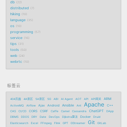
db
22
distributed
7
hiking
10
language
35
os
10
programming
57
service
16
tips
31
tools
50
web
24
webrtc
10
标签云
ARM
404页面
4A景区
5A景区
5G
ABI
AI Agent
AOT
API
API网关
Apache
Ansible
Ajax
Android
C++
ActiveMQ
Airflow
Ant
ChatGPT
CORS
CSRF
CAS
CI/CD
Caffe
Camel
Cassandra
DApp
Docker
DBMS
DDOS
DRY
Date
DevOps
Dijkstra算法
Druid
Git
Elasticsearch
Excel
FFmpeg
Flink
GPT
GStreamer
GitLab