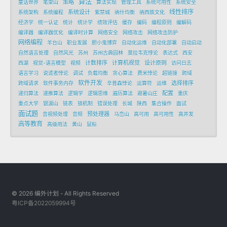
算法
策略
童话世界
笔架山
算法实现
管理工具
系统可用性
系统安全
线性排序
系统设计
系统架构
系统编程
紫禁城
纳什均衡
纳西族文化
经济学
统一认证
统计
统计学
绩效评估
缓存
编码
编程原则
编解码
编译器
编译器优化
编译时计算
网络安全
网络攻击
网络攻击防护
网络编程
羊台山
职业发展
胆小鬼博弈
自动化运维
自动化部署
自动启动
自然语言处理
自然风光
苏州
苏州古典园林
莫拉韦克悖论
表达式
西安
计数排序
计算机视觉
设计原则
西湖
视觉-语言模型
视频
访问日志
语言学习
说谎者悖论
调试
负载均衡
贪心算法
费米悖论
超链接
跨域
软件开发
选择排序
跨域请求
软件事务内存
辛普森悖论
运算符
运维
配置
递归算法
递推算法
逻辑学
逻辑思维
遍历算法
避暑山庄
重庆
重点大学
银湖山
链表
锁机制
错误处理
长城
陕西
集合操作
面试
面试题
预处理器
音视频处理
音频
马峦山
高可用
高可用性
高并发
高等教育
高级用法
黄山
鼠标
© 2026 编外计划 - All Rights Reserved
粤ICP备2022059994号