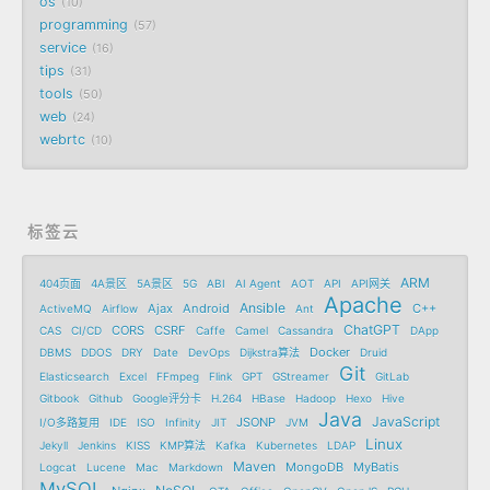
os
10
programming
57
service
16
tips
31
tools
50
web
24
webrtc
10
标签云
ARM
404页面
4A景区
5A景区
5G
ABI
AI Agent
AOT
API
API网关
Apache
Ansible
Ajax
Android
C++
ActiveMQ
Airflow
Ant
ChatGPT
CORS
CSRF
CAS
CI/CD
Caffe
Camel
Cassandra
DApp
Docker
DBMS
DDOS
DRY
Date
DevOps
Dijkstra算法
Druid
Git
Elasticsearch
Excel
FFmpeg
Flink
GPT
GStreamer
GitLab
Gitbook
Github
Google评分卡
H.264
HBase
Hadoop
Hexo
Hive
Java
JavaScript
JSONP
I/O多路复用
IDE
ISO
Infinity
JIT
JVM
Linux
Jekyll
Jenkins
KISS
KMP算法
Kafka
Kubernetes
LDAP
Maven
MongoDB
MyBatis
Logcat
Lucene
Mac
Markdown
MySQL