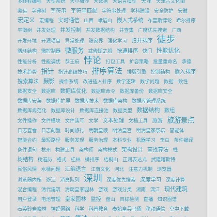
天津
多线程编程
大型系统
大小梅沙
大数据
大语言模型
天津古文化街
字符串
字符串匹配
奥运
字典树
字符串处理
学科建设
安全防护
安徽
宏定义
实时通信
嵌入式系统
宏编程
山西
峨眉山
布雷斯悖论
希尔排序
并发控制
平衡树
并发处理
并发数据结构
并查集
广度优先搜索
广西
徒步
归并排序
开发环境
开源项目
异常处理
张家界
强化学习
微服务
性能优化
快速排序
循环结构
微控制器
忒修斯之船
快门
悖论
性能分析
性能调优
恭王府
打包工具
扩容策略
批量重命名
承德
排序算法
指针
插入排序
技术趋势
指针高级技巧
排版引擎
控制结构
摄影
搜索算法
操作系统
改进插入排序
数学逻辑
数学问题
数据一致性
数据库优化
数据安全
数据库
数据库命令
数据库备份
数据库安全
数据库安装
数据库扩展
数据库技术
数据库架构
数据库管理系统
数据结构
数组
数据库规范化
数据库设计
数据库连接池
数据类型
旅游景点
文本处理
旅游
文件操作
文件模块
文件读写
文学
文档工具
日志查看
日志配置
时间旅行
明朝皇陵
明清皇宫
明清皇家祭坛
智能体
智能合约
最短路径
服务发现
服务治理
本科专业
机器学习
李白
条件编译
架构设计
查找算法
条件语句
杭州
构建工具
架构师
架构模式
栈
树结构
树遍历
格式
桂林
桶排序
梧桐山
正则表达式
武隆喀斯特
汇编语言
民俗风情
水桶问题
江南文化
河北
注意力机制
浏览器
深圳
深度学习
浏览器内核
浙江
消息队列
深度优先搜索
深度计算
现代建筑
混合编程
清代建筑
清朝皇家园林
游戏
游戏分类
湖南
漓江
皇家园林
监控
用户登录
电池管理
盘山
目标检测
直播
知识图谱
石英砂岩峰林
神经网络
科学
科普教育
秦始皇兵马俑
移动通信
空中下载