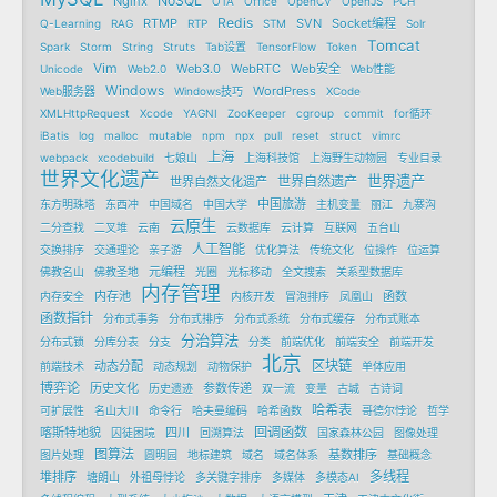
NoSQL
Nginx
OTA
Office
OpenCV
OpenJS
PCH
Redis
RTMP
SVN
Socket编程
Q-Learning
RAG
RTP
STM
Solr
Tomcat
Spark
Storm
String
Struts
Tab设置
TensorFlow
Token
Vim
Web3.0
WebRTC
Web安全
Unicode
Web2.0
Web性能
Windows
WordPress
Web服务器
Windows技巧
XCode
XMLHttpRequest
Xcode
YAGNI
ZooKeeper
cgroup
commit
for循环
iBatis
log
malloc
mutable
npm
npx
pull
reset
struct
vimrc
上海
webpack
xcodebuild
七娘山
上海科技馆
上海野生动物园
专业目录
世界文化遗产
世界遗产
世界自然遗产
世界自然文化遗产
中国旅游
东方明珠塔
东西冲
中国域名
中国大学
主机变量
丽江
九寨沟
云原生
二分查找
二叉堆
云南
云数据库
云计算
互联网
五台山
人工智能
交换排序
交通理论
亲子游
优化算法
传统文化
位操作
位运算
元编程
佛教名山
佛教圣地
光圈
光标移动
全文搜索
关系型数据库
内存管理
内存池
函数
内存安全
内核开发
冒泡排序
凤凰山
函数指针
分布式事务
分布式排序
分布式系统
分布式缓存
分布式账本
分治算法
分布式锁
分库分表
分支
分类
前端优化
前端安全
前端开发
北京
区块链
动态分配
前端技术
动态规划
动物保护
单体应用
博弈论
历史文化
参数传递
历史遗迹
双一流
变量
古城
古诗词
哈希表
可扩展性
名山大川
命令行
哈夫曼编码
哈希函数
哥德尔悖论
哲学
回调函数
喀斯特地貌
四川
囚徒困境
回溯算法
国家森林公园
图像处理
图算法
基数排序
图片处理
圆明园
地标建筑
域名
域名体系
基础概念
多线程
堆排序
塘朗山
外祖母悖论
多关键字排序
多媒体
多模态AI