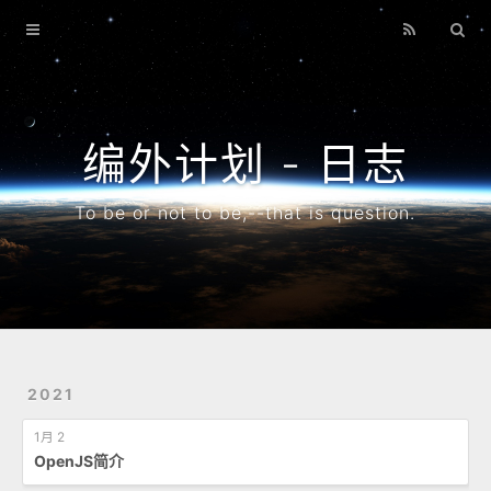
首页
博客
搜索
编外计划 - 日志
专题
To be or not to be,--that is question.
归档
2021
1月 2
OpenJS简介