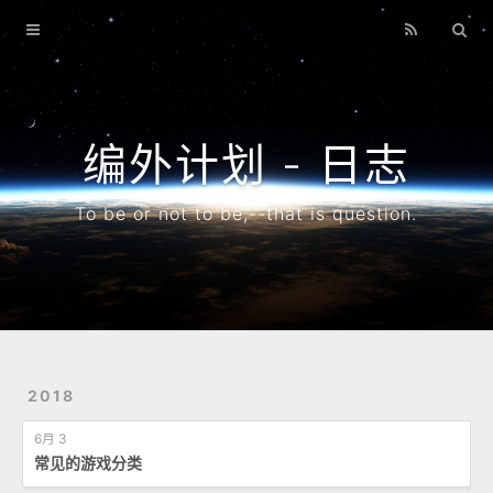
首页
博客
搜索
编外计划 - 日志
专题
To be or not to be,--that is question.
归档
2018
6月 3
常见的游戏分类