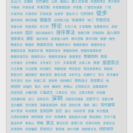
宏定义
实时通信
嵌入式系统
宏编程
山西
峨眉山
布雷斯悖论
希尔排序
并发控制
平衡树
并发处理
并发数据结构
并查集
广度优先搜索
广西
徒步
归并排序
开发环境
开源项目
异常处理
张家界
强化学习
微服务
性能优化
快速排序
循环结构
微控制器
忒修斯之船
快门
悖论
性能分析
性能调优
恭王府
打包工具
扩容策略
批量重命名
承德
排序算法
指针
插入排序
技术趋势
指针高级技巧
排版引擎
控制结构
摄影
搜索算法
操作系统
改进插入排序
数学逻辑
数学问题
数据一致性
数据库优化
数据安全
数据库
数据库命令
数据库备份
数据库安全
数据库安装
数据库扩展
数据库技术
数据库架构
数据库管理系统
数据结构
数组
数据库规范化
数据库设计
数据库连接池
数据类型
旅游景点
文本处理
旅游
文件操作
文件模块
文件读写
文学
文档工具
日志查看
日志配置
时间旅行
明朝皇陵
明清皇宫
明清皇家祭坛
智能体
智能合约
最短路径
服务发现
服务治理
本科专业
机器学习
李白
条件编译
架构设计
查找算法
条件语句
杭州
构建工具
架构师
架构模式
栈
树结构
树遍历
格式
桂林
桶排序
梧桐山
正则表达式
武隆喀斯特
汇编语言
民俗风情
水桶问题
江南文化
河北
注意力机制
浏览器
深圳
深度学习
浏览器内核
浙江
消息队列
深度优先搜索
深度计算
现代建筑
混合编程
清代建筑
清朝皇家园林
游戏
游戏分类
湖南
漓江
皇家园林
监控
用户登录
电池管理
盘山
目标检测
直播
知识图谱
石英砂岩峰林
神经网络
科学
科普教育
秦始皇兵马俑
移动通信
空中下载
算法
策略
童话世界
笔架山
算法实现
管理工具
系统可用性
系统安全
线性排序
系统设计
系统架构
系统编程
紫禁城
纳什均衡
纳西族文化