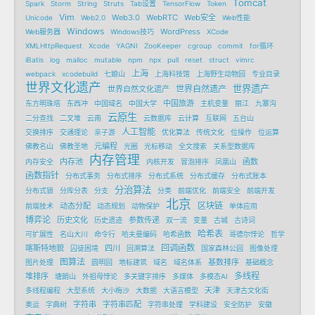
Tomcat
Spark
Storm
String
Struts
Tab设置
TensorFlow
Token
Vim
Web3.0
WebRTC
Web安全
Unicode
Web2.0
Web性能
Windows
WordPress
Web服务器
Windows技巧
XCode
XMLHttpRequest
Xcode
YAGNI
ZooKeeper
cgroup
commit
for循环
iBatis
log
malloc
mutable
npm
npx
pull
reset
struct
vimrc
上海
webpack
xcodebuild
七娘山
上海科技馆
上海野生动物园
专业目录
世界文化遗产
世界遗产
世界自然遗产
世界自然文化遗产
中国旅游
东方明珠塔
东西冲
中国域名
中国大学
主机变量
丽江
九寨沟
云原生
二分查找
二叉堆
云南
云数据库
云计算
互联网
五台山
人工智能
交换排序
交通理论
亲子游
优化算法
传统文化
位操作
位运算
元编程
佛教名山
佛教圣地
光圈
光标移动
全文搜索
关系型数据库
内存管理
内存池
函数
内存安全
内核开发
冒泡排序
凤凰山
函数指针
分布式事务
分布式排序
分布式系统
分布式缓存
分布式账本
分治算法
分布式锁
分库分表
分支
分类
前端优化
前端安全
前端开发
北京
区块链
动态分配
前端技术
动态规划
动物保护
单体应用
博弈论
历史文化
参数传递
历史遗迹
双一流
变量
古城
古诗词
哈希表
可扩展性
名山大川
命令行
哈夫曼编码
哈希函数
哥德尔悖论
哲学
回调函数
喀斯特地貌
四川
囚徒困境
回溯算法
国家森林公园
图像处理
图算法
基数排序
图片处理
圆明园
地标建筑
域名
域名体系
基础概念
多线程
堆排序
塘朗山
外祖母悖论
多关键字排序
多媒体
多模态AI
天津
多线程编程
大型系统
大小梅沙
大数据
大语言模型
天津古文化街
字符串
字符串匹配
奥运
字典树
字符串处理
学科建设
安全防护
安徽