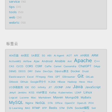
service
16
tips
31
tools
50
web
24
webrtc
10
标签云
ARM
404页面
4A景区
5A景区
5G
ABI
AI Agent
AOT
API
API网关
Apache
Ansible
Ajax
Android
C++
ActiveMQ
Airflow
Ant
ChatGPT
CORS
CSRF
CAS
CI/CD
Caffe
Camel
Cassandra
DApp
Docker
DBMS
DDOS
DRY
Date
DevOps
Dijkstra算法
Druid
Git
Elasticsearch
Excel
FFmpeg
Flink
GPT
GStreamer
GitLab
Gitbook
Github
Google评分卡
H.264
HBase
Hadoop
Hexo
Hive
Java
JavaScript
JSONP
I/O多路复用
IDE
ISO
Infinity
JIT
JVM
Linux
Jekyll
Jenkins
KISS
KMP算法
Kafka
Kubernetes
LDAP
Maven
MongoDB
MyBatis
Logcat
Lucene
Mac
Markdown
MySQL
NoSQL
Nginx
OTA
Office
OpenCV
OpenJS
PCH
Redis
RTMP
SVN
Socket编程
Q-Learning
RAG
RTP
STM
Solr