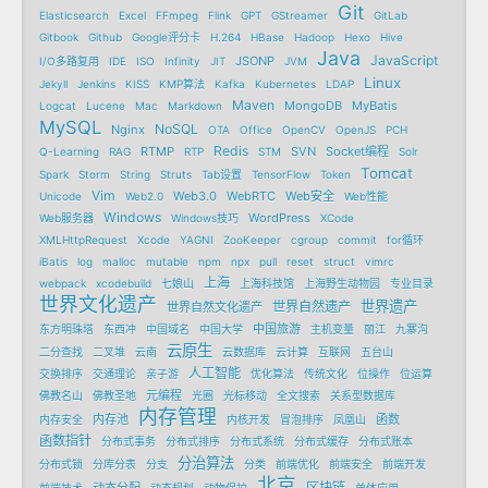
Git
Elasticsearch
Excel
FFmpeg
Flink
GPT
GStreamer
GitLab
Gitbook
Github
Google评分卡
H.264
HBase
Hadoop
Hexo
Hive
Java
JavaScript
JSONP
I/O多路复用
IDE
ISO
Infinity
JIT
JVM
Linux
Jekyll
Jenkins
KISS
KMP算法
Kafka
Kubernetes
LDAP
Maven
MongoDB
MyBatis
Logcat
Lucene
Mac
Markdown
MySQL
NoSQL
Nginx
OTA
Office
OpenCV
OpenJS
PCH
Redis
RTMP
SVN
Socket编程
Q-Learning
RAG
RTP
STM
Solr
Tomcat
Spark
Storm
String
Struts
Tab设置
TensorFlow
Token
Vim
Web3.0
WebRTC
Web安全
Unicode
Web2.0
Web性能
Windows
WordPress
Web服务器
Windows技巧
XCode
XMLHttpRequest
Xcode
YAGNI
ZooKeeper
cgroup
commit
for循环
iBatis
log
malloc
mutable
npm
npx
pull
reset
struct
vimrc
上海
webpack
xcodebuild
七娘山
上海科技馆
上海野生动物园
专业目录
世界文化遗产
世界遗产
世界自然遗产
世界自然文化遗产
中国旅游
东方明珠塔
东西冲
中国域名
中国大学
主机变量
丽江
九寨沟
云原生
二分查找
二叉堆
云南
云数据库
云计算
互联网
五台山
人工智能
交换排序
交通理论
亲子游
优化算法
传统文化
位操作
位运算
元编程
佛教名山
佛教圣地
光圈
光标移动
全文搜索
关系型数据库
内存管理
内存池
函数
内存安全
内核开发
冒泡排序
凤凰山
函数指针
分布式事务
分布式排序
分布式系统
分布式缓存
分布式账本
分治算法
分布式锁
分库分表
分支
分类
前端优化
前端安全
前端开发
北京
区块链
动态分配
前端技术
动态规划
动物保护
单体应用