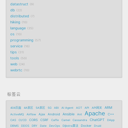
datastruct
9
db
22
distributed
7
hiking
10
language
35
os
10
programming
57
service
16
tips
31
tools
50
web
24
webrtc
10
标签云
ARM
404页面
4A景区
5A景区
5G
ABI
AI Agent
AOT
API
API网关
Apache
Ansible
Ajax
Android
C++
ActiveMQ
Airflow
Ant
ChatGPT
CORS
CSRF
CAS
CI/CD
Caffe
Camel
Cassandra
DApp
Docker
DBMS
DDOS
DRY
Date
DevOps
Dijkstra算法
Druid