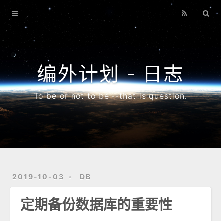
首页
博客
搜索
编外计划 - 日志
专题
To be or not to be,--that is question.
归档
2019-10-03
DB
定期备份数据库的重要性