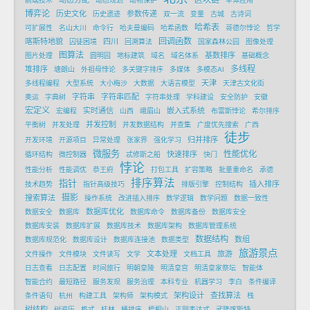
博弈论
历史文化
参数传递
历史遗迹
双一流
变量
古城
古诗词
哈希表
可扩展性
名山大川
命令行
哈夫曼编码
哈希函数
哥德尔悖论
哲学
回调函数
喀斯特地貌
四川
囚徒困境
回溯算法
国家森林公园
图像处理
图算法
基数排序
图片处理
圆明园
地标建筑
域名
域名体系
基础概念
多线程
堆排序
塘朗山
外祖母悖论
多关键字排序
多媒体
多模态AI
天津
多线程编程
大型系统
大小梅沙
大数据
大语言模型
天津古文化街
字符串
字符串匹配
奥运
字典树
字符串处理
学科建设
安全防护
安徽
宏定义
实时通信
嵌入式系统
宏编程
山西
峨眉山
布雷斯悖论
希尔排序
并发控制
平衡树
并发处理
并发数据结构
并查集
广度优先搜索
广西
徒步
归并排序
开发环境
开源项目
异常处理
张家界
强化学习
微服务
性能优化
快速排序
循环结构
微控制器
忒修斯之船
快门
悖论
性能分析
性能调优
恭王府
打包工具
扩容策略
批量重命名
承德
排序算法
指针
插入排序
技术趋势
指针高级技巧
排版引擎
控制结构
摄影
搜索算法
操作系统
改进插入排序
数学逻辑
数学问题
数据一致性
数据库优化
数据安全
数据库
数据库命令
数据库备份
数据库安全
数据库安装
数据库扩展
数据库技术
数据库架构
数据库管理系统
数据结构
数组
数据库规范化
数据库设计
数据库连接池
数据类型
旅游景点
文本处理
旅游
文件操作
文件模块
文件读写
文学
文档工具
日志查看
日志配置
时间旅行
明朝皇陵
明清皇宫
明清皇家祭坛
智能体
智能合约
最短路径
服务发现
服务治理
本科专业
机器学习
李白
条件编译
架构设计
查找算法
条件语句
杭州
构建工具
架构师
架构模式
栈
树结构
树遍历
格式
桂林
桶排序
梧桐山
正则表达式
武隆喀斯特