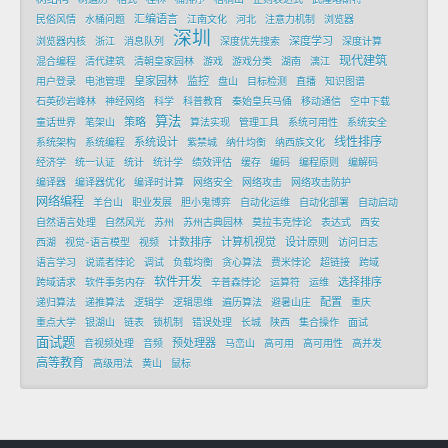
汇编语言
民俗风情
水桶问题
江南文化
河北
注意力机制
浏览器
深圳
深度学习
浏览器内核
浙江
消息队列
深度优先搜索
深度计算
现代建筑
混合编程
清代建筑
清朝皇家园林
游戏
游戏分类
湖南
漓江
皇家园林
监控
用户登录
电池管理
盘山
目标检测
直播
知识图谱
石英砂岩峰林
神经网络
科学
科普教育
秦始皇兵马俑
移动通信
空中下载
算法
策略
童话世界
笔架山
算法实现
管理工具
系统可用性
系统安全
线性排序
系统设计
系统架构
系统编程
紫禁城
纳什均衡
纳西族文化
经济学
统一认证
统计
统计学
绩效评估
缓存
编码
编程原则
编解码
编译器
编译器优化
编译时计算
网络安全
网络攻击
网络攻击防护
网络编程
羊台山
职业发展
胆小鬼博弈
自动化运维
自动化部署
自动启动
自然语言处理
自然风光
苏州
苏州古典园林
莫拉韦克悖论
表达式
西安
计数排序
计算机视觉
设计原则
西湖
视觉-语言模型
视频
访问日志
语言学习
说谎者悖论
调试
负载均衡
贪心算法
费米悖论
超链接
跨域
软件开发
选择排序
跨域请求
软件事务内存
辛普森悖论
运算符
运维
配置
递归算法
递推算法
逻辑学
逻辑思维
遍历算法
避暑山庄
重庆
重点大学
银湖山
链表
锁机制
错误处理
长城
陕西
集合操作
面试
面试题
预处理器
音视频处理
音频
马峦山
高可用
高可用性
高并发
高等教育
高级用法
黄山
鼠标