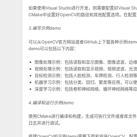
如果使用Visual Studio进行开发，则需要配置好Vis
CMake中设置好OpenCV的路径和其他配置选项。在
3.编写示例demo
可以从OpenCV官方网站或者GitHub上下载各种示例d
demo可以包括以下内容：
图像处理示例：包括读取和显示图像、图像滤波、边
视频处理示例：包括读取和显示视频、视频滤波、光
目标检测示例：包括人脸检测、车牌检测、行人检测
机器学习示例：包括分类、回归、聚类等应用，可以使用SVM
深度学习示例：包括卷积神经网络、循环神经网络等应用，可以使
4.编译和运行示例demo
使用CMake进行编译和构建，生成可执行文件或者库文
日志并进行调试。
搭建OpenCV的示例demo需要下载和安装OpenCV