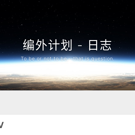
编外计划 - 日志
To be or not to be,--that is question.
V