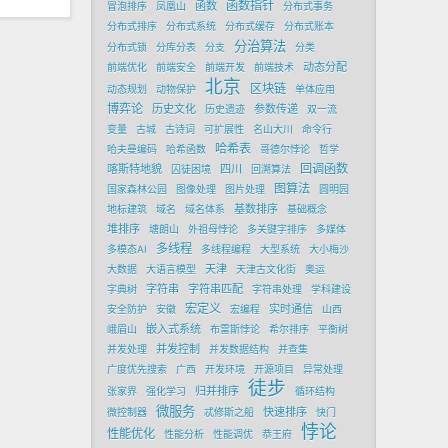
函数指针
函数
冒泡排序
凤凰山
分布式事务
分布式排序
分布式系统
分布式缓存
分布式账本
分治算法
分布式锁
分库分表
分支
分类
动态分配
前端优化
前端安全
前端开发
前端技术
北京
区块链
动态规划
动物保护
单体应用
博弈论
历史文化
参数传递
历史遗迹
双一流
变量
古城
古诗词
可扩展性
名山大川
命令行
哈希表
哈夫曼编码
哈希函数
哥德尔悖论
哲学
回调函数
喀斯特地貌
四川
囚徒困境
回溯算法
图算法
国家森林公园
图像处理
图片处理
圆明园
基数排序
地标建筑
域名
域名体系
基础概念
堆排序
塘朗山
外祖母悖论
多关键字排序
多媒体
多线程
多模态AI
多线程编程
大型系统
大小梅沙
天津
大数据
大语言模型
天津古文化街
奥运
字符串
字符串匹配
字典树
字符串处理
学科建设
宏定义
实时通信
安全防护
安徽
宏编程
山西
嵌入式系统
峨眉山
布雷斯悖论
希尔排序
平衡树
并发控制
并发处理
并发数据结构
并查集
广度优先搜索
广西
开发环境
开源项目
异常处理
徒步
归并排序
张家界
强化学习
循环结构
微服务
快速排序
微控制器
忒修斯之船
快门
悖论
性能优化
性能分析
性能调优
恭王府