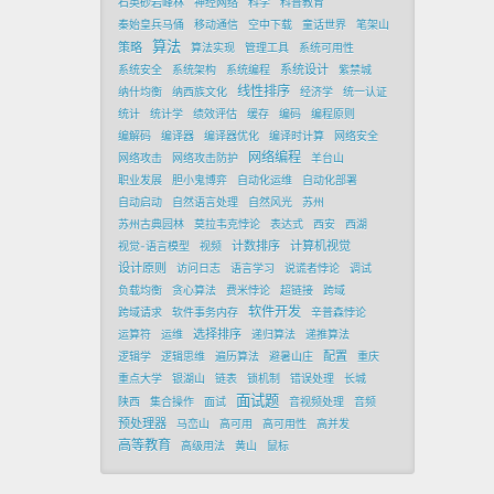
石英砂岩峰林
神经网络
科学
科普教育
秦始皇兵马俑
移动通信
空中下载
童话世界
笔架山
算法
策略
算法实现
管理工具
系统可用性
系统设计
系统安全
系统架构
系统编程
紫禁城
线性排序
纳什均衡
纳西族文化
经济学
统一认证
统计
统计学
绩效评估
缓存
编码
编程原则
编解码
编译器
编译器优化
编译时计算
网络安全
网络编程
网络攻击
网络攻击防护
羊台山
职业发展
胆小鬼博弈
自动化运维
自动化部署
自动启动
自然语言处理
自然风光
苏州
苏州古典园林
莫拉韦克悖论
表达式
西安
西湖
计数排序
计算机视觉
视觉-语言模型
视频
设计原则
访问日志
语言学习
说谎者悖论
调试
负载均衡
贪心算法
费米悖论
超链接
跨域
软件开发
跨域请求
软件事务内存
辛普森悖论
选择排序
运算符
运维
递归算法
递推算法
配置
逻辑学
逻辑思维
遍历算法
避暑山庄
重庆
重点大学
银湖山
链表
锁机制
错误处理
长城
面试题
陕西
集合操作
面试
音视频处理
音频
预处理器
马峦山
高可用
高可用性
高并发
高等教育
高级用法
黄山
鼠标