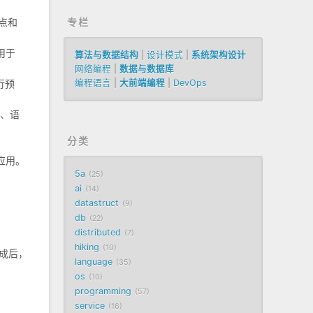
点和
专栏
用于
算法与数据结构
|
设计模式
|
系统架构设计
网络编程
|
数据与数据库
行预
编程语言
|
大前端编程
|
DevOps
本、语
分类
应用。
5a
25
ai
14
datastruct
9
db
22
distributed
7
hiking
10
完成后，
language
35
os
10
programming
57
service
16