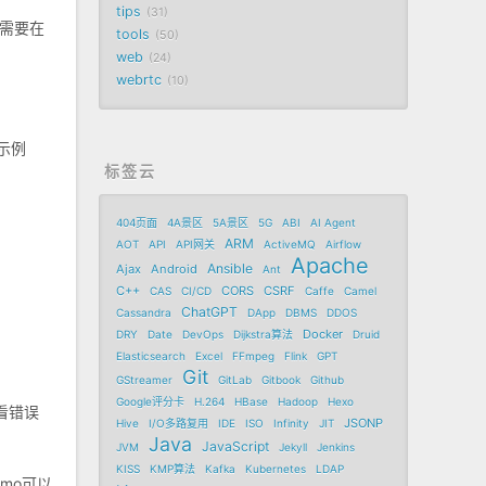
tips
31
则需要在
tools
50
web
24
webrtc
10
。示例
标签云
404页面
4A景区
5A景区
5G
ABI
AI Agent
ARM
AOT
API
API网关
ActiveMQ
Airflow
Apache
Ansible
Ajax
Android
Ant
C++
CORS
CSRF
CAS
CI/CD
Caffe
Camel
ChatGPT
Cassandra
DApp
DBMS
DDOS
Docker
DRY
Date
DevOps
Dijkstra算法
Druid
Elasticsearch
Excel
FFmpeg
Flink
GPT
Git
GStreamer
GitLab
Gitbook
Github
Google评分卡
H.264
HBase
Hadoop
Hexo
看错误
JSONP
Hive
I/O多路复用
IDE
ISO
Infinity
JIT
Java
JavaScript
JVM
Jekyll
Jenkins
KISS
KMP算法
Kafka
Kubernetes
LDAP
mo可以