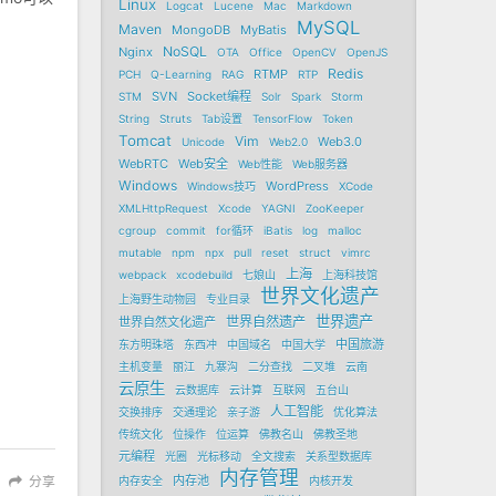
Linux
Logcat
Lucene
Mac
Markdown
MySQL
Maven
MongoDB
MyBatis
NoSQL
Nginx
OTA
Office
OpenCV
OpenJS
Redis
RTMP
PCH
Q-Learning
RAG
RTP
SVN
Socket编程
STM
Solr
Spark
Storm
String
Struts
Tab设置
TensorFlow
Token
Tomcat
Vim
Web3.0
Unicode
Web2.0
WebRTC
Web安全
Web性能
Web服务器
Windows
WordPress
Windows技巧
XCode
XMLHttpRequest
Xcode
YAGNI
ZooKeeper
cgroup
commit
for循环
iBatis
log
malloc
mutable
npm
npx
pull
reset
struct
vimrc
上海
webpack
xcodebuild
七娘山
上海科技馆
世界文化遗产
上海野生动物园
专业目录
世界遗产
世界自然遗产
世界自然文化遗产
中国旅游
东方明珠塔
东西冲
中国域名
中国大学
主机变量
丽江
九寨沟
二分查找
二叉堆
云南
云原生
云数据库
云计算
互联网
五台山
人工智能
交换排序
交通理论
亲子游
优化算法
传统文化
位操作
位运算
佛教名山
佛教圣地
元编程
光圈
光标移动
全文搜索
关系型数据库
内存管理
分享
内存池
内存安全
内核开发