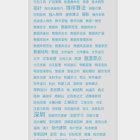
打包工具
扩容策略
批量重命名
承德
技术趋势
排序算法
指针
指针高级技巧
排版引擎
摄影
插入排序
搜索算法
控制结构
操作系统
改进插入排序
数学逻辑
数学问题
数据一致性
数据库优化
数据安全
数据库
数据库命令
数据库备份
数据库安全
数据库安装
数据库扩展
数据库技术
数据库架构
数据库管理系统
数据库规范化
数据库设计
数据库连接池
数据类型
数据结构
数组
文件操作
文件模块
文件读写
旅游景点
文本处理
旅游
文学
文档工具
日志查看
日志配置
时间旅行
明朝皇陵
明清皇宫
明清皇家祭坛
智能体
智能合约
最短路径
服务发现
服务治理
本科专业
机器学习
李白
条件编译
条件语句
杭州
构建工具
架构师
架构模式
架构设计
查找算法
树结构
栈
树遍历
格式
桂林
桶排序
梧桐山
正则表达式
武隆喀斯特
汇编语言
民俗风情
水桶问题
江南文化
河北
注意力机制
浏览器
浏览器内核
浙江
消息队列
深圳
深度学习
深度优先搜索
深度计算
混合编程
清代建筑
清朝皇家园林
游戏
游戏分类
现代建筑
湖南
漓江
用户登录
电池管理
皇家园林
监控
盘山
目标检测
直播
知识图谱