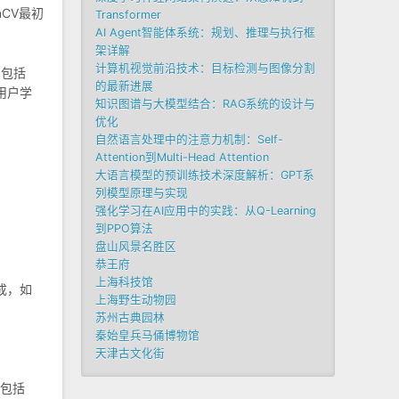
CV最初
Transformer
AI Agent智能体系统：规划、推理与执行框
架详解
计算机视觉前沿技术：目标检测与图像分割
，包括
的最新进展
便用户学
知识图谱与大模型结合：RAG系统的设计与
优化
自然语言处理中的注意力机制：Self-
Attention到Multi-Head Attention
大语言模型的预训练技术深度解析：GPT系
列模型原理与实现
强化学习在AI应用中的实践：从Q-Learning
到PPO算法
盘山风景名胜区
恭王府
上海科技馆
成，如
上海野生动物园
苏州古典园林
秦始皇兵马俑博物馆
天津古文化街
术包括