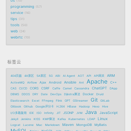
os
10
programming
57
service
16
tips
31
tools
50
web
24
webrtc
10
标签云
ARM
404页面
4A景区
5A景区
5G
ABI
AI Agent
AOT
API
API网关
Apache
Ansible
Ajax
Android
C++
ActiveMQ
Airflow
Ant
ChatGPT
CORS
CSRF
CAS
CI/CD
Caffe
Camel
Cassandra
DApp
Docker
DBMS
DDOS
DRY
Date
DevOps
Dijkstra算法
Druid
Git
Elasticsearch
Excel
FFmpeg
Flink
GPT
GStreamer
GitLab
Gitbook
Github
Google评分卡
H.264
HBase
Hadoop
Hexo
Hive
Java
JavaScript
JSONP
I/O多路复用
IDE
ISO
Infinity
JIT
JVM
Linux
Jekyll
Jenkins
KISS
KMP算法
Kafka
Kubernetes
LDAP
Maven
MongoDB
MyBatis
Logcat
Lucene
Mac
Markdown
MySQL