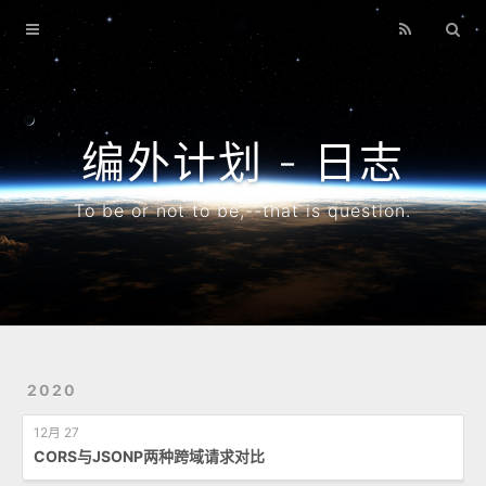
首页
博客
搜索
编外计划 - 日志
专题
To be or not to be,--that is question.
归档
2020
12月 27
CORS与JSONP两种跨域请求对比