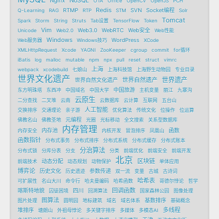
NoSQL
Nginx
OTA
Office
OpenCV
OpenJS
PCH
Redis
RTMP
SVN
Socket编程
Q-Learning
RAG
RTP
STM
Solr
Tomcat
Spark
Storm
String
Struts
Tab设置
TensorFlow
Token
Vim
Web3.0
WebRTC
Web安全
Unicode
Web2.0
Web性能
Windows
WordPress
Web服务器
Windows技巧
XCode
XMLHttpRequest
Xcode
YAGNI
ZooKeeper
cgroup
commit
for循环
iBatis
log
malloc
mutable
npm
npx
pull
reset
struct
vimrc
上海
webpack
xcodebuild
七娘山
上海科技馆
上海野生动物园
专业目录
世界文化遗产
世界遗产
世界自然遗产
世界自然文化遗产
中国旅游
东方明珠塔
东西冲
中国域名
中国大学
主机变量
丽江
九寨沟
云原生
二分查找
二叉堆
云南
云数据库
云计算
互联网
五台山
人工智能
交换排序
交通理论
亲子游
优化算法
传统文化
位操作
位运算
元编程
佛教名山
佛教圣地
光圈
光标移动
全文搜索
关系型数据库
内存管理
内存池
函数
内存安全
内核开发
冒泡排序
凤凰山
函数指针
分布式事务
分布式排序
分布式系统
分布式缓存
分布式账本
分治算法
分布式锁
分库分表
分支
分类
前端优化
前端安全
前端开发
北京
区块链
动态分配
前端技术
动态规划
动物保护
单体应用
博弈论
历史文化
参数传递
历史遗迹
双一流
变量
古城
古诗词
哈希表
可扩展性
名山大川
命令行
哈夫曼编码
哈希函数
哥德尔悖论
哲学
回调函数
喀斯特地貌
四川
囚徒困境
回溯算法
国家森林公园
图像处理
图算法
基数排序
图片处理
圆明园
地标建筑
域名
域名体系
基础概念
多线程
堆排序
塘朗山
外祖母悖论
多关键字排序
多媒体
多模态AI