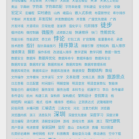
天津
多线程编程
大型系统
大小梅沙
大数据
大语言模型
天津古文化街
字符串
字符串匹配
奥运
字典树
字符串处理
学科建设
安全防护
安徽
宏定义
实时通信
嵌入式系统
宏编程
山西
峨眉山
布雷斯悖论
希尔排序
并发控制
平衡树
并发处理
并发数据结构
并查集
广度优先搜索
广西
徒步
归并排序
开发环境
开源项目
异常处理
张家界
强化学习
微服务
性能优化
快速排序
循环结构
微控制器
忒修斯之船
快门
悖论
性能分析
性能调优
恭王府
打包工具
扩容策略
批量重命名
承德
排序算法
指针
插入排序
技术趋势
指针高级技巧
排版引擎
控制结构
摄影
搜索算法
操作系统
改进插入排序
数学逻辑
数学问题
数据一致性
数据库优化
数据安全
数据库
数据库命令
数据库备份
数据库安全
数据库安装
数据库扩展
数据库技术
数据库架构
数据库管理系统
数据结构
数组
数据库规范化
数据库设计
数据库连接池
数据类型
旅游景点
文本处理
旅游
文件操作
文件模块
文件读写
文学
文档工具
日志查看
日志配置
时间旅行
明朝皇陵
明清皇宫
明清皇家祭坛
智能体
智能合约
最短路径
服务发现
服务治理
本科专业
机器学习
李白
条件编译
架构设计
查找算法
条件语句
杭州
构建工具
架构师
架构模式
栈
树结构
树遍历
格式
桂林
桶排序
梧桐山
正则表达式
武隆喀斯特
汇编语言
民俗风情
水桶问题
江南文化
河北
注意力机制
浏览器
深圳
深度学习
浏览器内核
浙江
消息队列
深度优先搜索
深度计算
现代建筑
混合编程
清代建筑
清朝皇家园林
游戏
游戏分类
湖南
漓江
皇家园林
监控
用户登录
电池管理
盘山
目标检测
直播
知识图谱
石英砂岩峰林
神经网络
科学
科普教育
秦始皇兵马俑
移动通信
空中下载