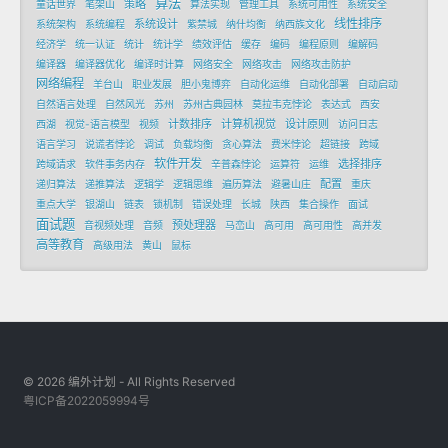
算法
策略
童话世界
笔架山
算法实现
管理工具
系统可用性
系统安全
线性排序
系统设计
系统架构
系统编程
紫禁城
纳什均衡
纳西族文化
经济学
统一认证
统计
统计学
绩效评估
缓存
编码
编程原则
编解码
编译器
编译器优化
编译时计算
网络安全
网络攻击
网络攻击防护
网络编程
羊台山
职业发展
胆小鬼博弈
自动化运维
自动化部署
自动启动
自然语言处理
自然风光
苏州
苏州古典园林
莫拉韦克悖论
表达式
西安
计数排序
计算机视觉
设计原则
西湖
视觉-语言模型
视频
访问日志
语言学习
说谎者悖论
调试
负载均衡
贪心算法
费米悖论
超链接
跨域
软件开发
选择排序
跨域请求
软件事务内存
辛普森悖论
运算符
运维
配置
递归算法
递推算法
逻辑学
逻辑思维
遍历算法
避暑山庄
重庆
重点大学
银湖山
链表
锁机制
错误处理
长城
陕西
集合操作
面试
面试题
预处理器
音视频处理
音频
马峦山
高可用
高可用性
高并发
高等教育
高级用法
黄山
鼠标
© 2026 编外计划 - All Rights Reserved
粤ICP备2022059994号