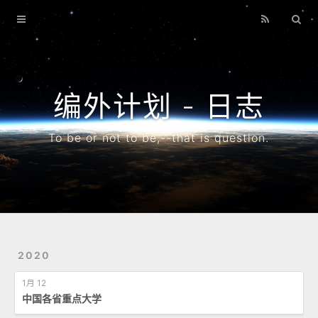
首页
博客
搜索
编外计划 - 日志
专题
To be or not to be,--that is question.
归档
2020
1月 12
中国各省重点大学