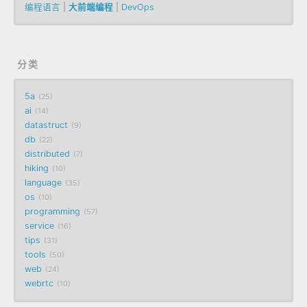
编程语言
|
大前端编程
|
DevOps
分类
5a
25
ai
14
datastruct
9
db
22
distributed
7
hiking
10
language
35
os
10
programming
57
service
16
tips
31
tools
50
web
24
webrtc
10