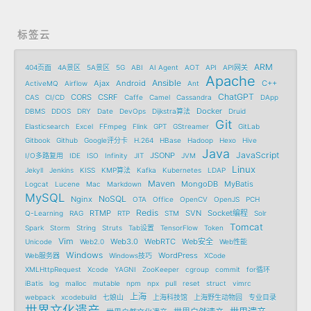
标签云
ARM
404页面
4A景区
5A景区
5G
ABI
AI Agent
AOT
API
API网关
Apache
Ansible
Ajax
Android
C++
ActiveMQ
Airflow
Ant
ChatGPT
CORS
CSRF
CAS
CI/CD
Caffe
Camel
Cassandra
DApp
Docker
DBMS
DDOS
DRY
Date
DevOps
Dijkstra算法
Druid
Git
Elasticsearch
Excel
FFmpeg
Flink
GPT
GStreamer
GitLab
Gitbook
Github
Google评分卡
H.264
HBase
Hadoop
Hexo
Hive
Java
JavaScript
JSONP
I/O多路复用
IDE
ISO
Infinity
JIT
JVM
Linux
Jekyll
Jenkins
KISS
KMP算法
Kafka
Kubernetes
LDAP
Maven
MongoDB
MyBatis
Logcat
Lucene
Mac
Markdown
MySQL
NoSQL
Nginx
OTA
Office
OpenCV
OpenJS
PCH
Redis
RTMP
SVN
Socket编程
Q-Learning
RAG
RTP
STM
Solr
Tomcat
Spark
Storm
String
Struts
Tab设置
TensorFlow
Token
Vim
Web3.0
WebRTC
Web安全
Unicode
Web2.0
Web性能
Windows
WordPress
Web服务器
Windows技巧
XCode
XMLHttpRequest
Xcode
YAGNI
ZooKeeper
cgroup
commit
for循环
iBatis
log
malloc
mutable
npm
npx
pull
reset
struct
vimrc
上海
webpack
xcodebuild
七娘山
上海科技馆
上海野生动物园
专业目录
世界文化遗产