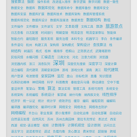
摄影
搜索算法
操作系统
改进插入排序
数学逻辑
数学问题
数据一致性
数据库优化
数据安全
数据库
数据库命令
数据库备份
数据库安全
数据库安装
数据库扩展
数据库技术
数据库架构
数据库管理系统
数据结构
数组
数据库规范化
数据库设计
数据库连接池
数据类型
旅游景点
文本处理
旅游
文件操作
文件模块
文件读写
文学
文档工具
日志查看
日志配置
时间旅行
明朝皇陵
明清皇宫
明清皇家祭坛
智能体
智能合约
最短路径
服务发现
服务治理
本科专业
机器学习
李白
条件编译
架构设计
查找算法
条件语句
杭州
构建工具
架构师
架构模式
栈
树结构
树遍历
格式
桂林
桶排序
梧桐山
正则表达式
武隆喀斯特
汇编语言
民俗风情
水桶问题
江南文化
河北
注意力机制
浏览器
深圳
深度学习
浏览器内核
浙江
消息队列
深度优先搜索
深度计算
现代建筑
混合编程
清代建筑
清朝皇家园林
游戏
游戏分类
湖南
漓江
皇家园林
监控
用户登录
电池管理
盘山
目标检测
直播
知识图谱
石英砂岩峰林
神经网络
科学
科普教育
秦始皇兵马俑
移动通信
空中下载
算法
策略
童话世界
笔架山
算法实现
管理工具
系统可用性
系统安全
线性排序
系统设计
系统架构
系统编程
紫禁城
纳什均衡
纳西族文化
经济学
统一认证
统计
统计学
绩效评估
缓存
编码
编程原则
编解码
编译器
编译器优化
编译时计算
网络安全
网络攻击
网络攻击防护
网络编程
羊台山
职业发展
胆小鬼博弈
自动化运维
自动化部署
自动启动
自然语言处理
自然风光
苏州
苏州古典园林
莫拉韦克悖论
表达式
西安
计数排序
计算机视觉
设计原则
西湖
视觉-语言模型
视频
访问日志
语言学习
说谎者悖论
调试
负载均衡
贪心算法
费米悖论
超链接
跨域