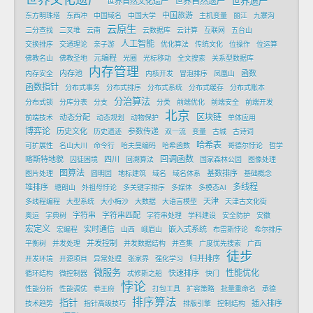
世界遗产
世界自然遗产
世界自然文化遗产
中国旅游
东方明珠塔
东西冲
中国域名
中国大学
主机变量
丽江
九寨沟
云原生
二分查找
二叉堆
云南
云数据库
云计算
互联网
五台山
人工智能
交换排序
交通理论
亲子游
优化算法
传统文化
位操作
位运算
元编程
佛教名山
佛教圣地
光圈
光标移动
全文搜索
关系型数据库
内存管理
内存池
函数
内存安全
内核开发
冒泡排序
凤凰山
函数指针
分布式事务
分布式排序
分布式系统
分布式缓存
分布式账本
分治算法
分布式锁
分库分表
分支
分类
前端优化
前端安全
前端开发
北京
区块链
动态分配
前端技术
动态规划
动物保护
单体应用
博弈论
历史文化
参数传递
历史遗迹
双一流
变量
古城
古诗词
哈希表
可扩展性
名山大川
命令行
哈夫曼编码
哈希函数
哥德尔悖论
哲学
回调函数
喀斯特地貌
四川
囚徒困境
回溯算法
国家森林公园
图像处理
图算法
基数排序
图片处理
圆明园
地标建筑
域名
域名体系
基础概念
多线程
堆排序
塘朗山
外祖母悖论
多关键字排序
多媒体
多模态AI
天津
多线程编程
大型系统
大小梅沙
大数据
大语言模型
天津古文化街
字符串
字符串匹配
奥运
字典树
字符串处理
学科建设
安全防护
安徽
宏定义
实时通信
嵌入式系统
宏编程
山西
峨眉山
布雷斯悖论
希尔排序
并发控制
平衡树
并发处理
并发数据结构
并查集
广度优先搜索
广西
徒步
归并排序
开发环境
开源项目
异常处理
张家界
强化学习
微服务
性能优化
快速排序
循环结构
微控制器
忒修斯之船
快门
悖论
性能分析
性能调优
恭王府
打包工具
扩容策略
批量重命名
承德
排序算法
指针
插入排序
技术趋势
指针高级技巧
排版引擎
控制结构