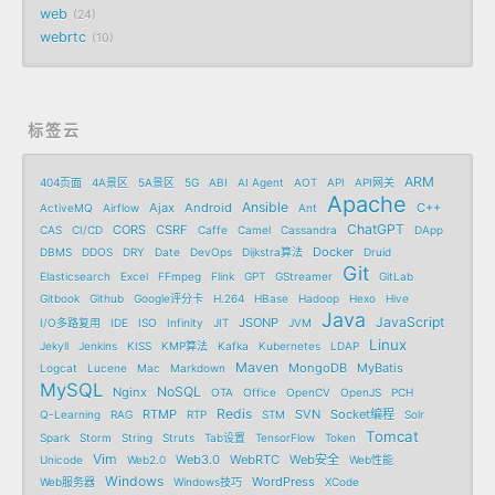
web
24
webrtc
10
标签云
ARM
404页面
4A景区
5A景区
5G
ABI
AI Agent
AOT
API
API网关
Apache
Ansible
Ajax
Android
C++
ActiveMQ
Airflow
Ant
ChatGPT
CORS
CSRF
CAS
CI/CD
Caffe
Camel
Cassandra
DApp
Docker
DBMS
DDOS
DRY
Date
DevOps
Dijkstra算法
Druid
Git
Elasticsearch
Excel
FFmpeg
Flink
GPT
GStreamer
GitLab
Gitbook
Github
Google评分卡
H.264
HBase
Hadoop
Hexo
Hive
Java
JavaScript
JSONP
I/O多路复用
IDE
ISO
Infinity
JIT
JVM
Linux
Jekyll
Jenkins
KISS
KMP算法
Kafka
Kubernetes
LDAP
Maven
MongoDB
MyBatis
Logcat
Lucene
Mac
Markdown
MySQL
NoSQL
Nginx
OTA
Office
OpenCV
OpenJS
PCH
Redis
RTMP
SVN
Socket编程
Q-Learning
RAG
RTP
STM
Solr
Tomcat
Spark
Storm
String
Struts
Tab设置
TensorFlow
Token
Vim
Web3.0
WebRTC
Web安全
Unicode
Web2.0
Web性能
Windows
WordPress
Web服务器
Windows技巧
XCode