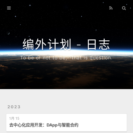
首页
博客
搜索
编外计划 - 日志
专题
To be or not to be,--that is question.
归档
2023
1月 15
去中心化应用开发：DApp与智能合约