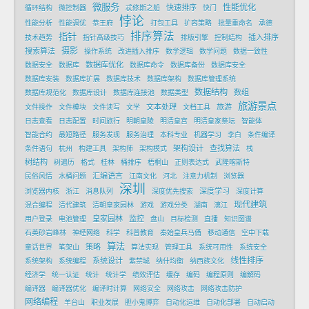
微服务
性能优化
快速排序
循环结构
微控制器
忒修斯之船
快门
悖论
性能分析
性能调优
恭王府
打包工具
扩容策略
批量重命名
承德
排序算法
指针
插入排序
技术趋势
指针高级技巧
排版引擎
控制结构
摄影
搜索算法
操作系统
改进插入排序
数学逻辑
数学问题
数据一致性
数据库优化
数据安全
数据库
数据库命令
数据库备份
数据库安全
数据库安装
数据库扩展
数据库技术
数据库架构
数据库管理系统
数据结构
数组
数据库规范化
数据库设计
数据库连接池
数据类型
旅游景点
文本处理
旅游
文件操作
文件模块
文件读写
文学
文档工具
日志查看
日志配置
时间旅行
明朝皇陵
明清皇宫
明清皇家祭坛
智能体
智能合约
最短路径
服务发现
服务治理
本科专业
机器学习
李白
条件编译
架构设计
查找算法
条件语句
杭州
构建工具
架构师
架构模式
栈
树结构
树遍历
格式
桂林
桶排序
梧桐山
正则表达式
武隆喀斯特
汇编语言
民俗风情
水桶问题
江南文化
河北
注意力机制
浏览器
深圳
深度学习
浏览器内核
浙江
消息队列
深度优先搜索
深度计算
现代建筑
混合编程
清代建筑
清朝皇家园林
游戏
游戏分类
湖南
漓江
皇家园林
监控
用户登录
电池管理
盘山
目标检测
直播
知识图谱
石英砂岩峰林
神经网络
科学
科普教育
秦始皇兵马俑
移动通信
空中下载
算法
策略
童话世界
笔架山
算法实现
管理工具
系统可用性
系统安全
线性排序
系统设计
系统架构
系统编程
紫禁城
纳什均衡
纳西族文化
经济学
统一认证
统计
统计学
绩效评估
缓存
编码
编程原则
编解码
编译器
编译器优化
编译时计算
网络安全
网络攻击
网络攻击防护
网络编程
羊台山
职业发展
胆小鬼博弈
自动化运维
自动化部署
自动启动