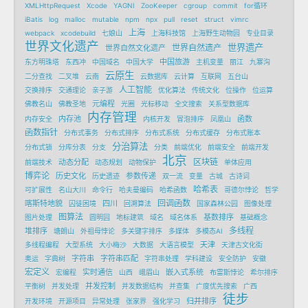
XMLHttpRequest
Xcode
YAGNI
ZooKeeper
cgroup
commit
for循环
iBatis
log
malloc
mutable
npm
npx
pull
reset
struct
vimrc
上海
webpack
xcodebuild
七娘山
上海科技馆
上海野生动物园
专业目录
世界文化遗产
世界遗产
世界自然遗产
世界自然文化遗产
中国旅游
东方明珠塔
东西冲
中国域名
中国大学
主机变量
丽江
九寨沟
云原生
二分查找
二叉堆
云南
云数据库
云计算
互联网
五台山
人工智能
交换排序
交通理论
亲子游
优化算法
传统文化
位操作
位运算
元编程
佛教名山
佛教圣地
光圈
光标移动
全文搜索
关系型数据库
内存管理
内存池
函数
内存安全
内核开发
冒泡排序
凤凰山
函数指针
分布式事务
分布式排序
分布式系统
分布式缓存
分布式账本
分治算法
分布式锁
分库分表
分支
分类
前端优化
前端安全
前端开发
北京
区块链
动态分配
前端技术
动态规划
动物保护
单体应用
博弈论
历史文化
参数传递
历史遗迹
双一流
变量
古城
古诗词
哈希表
可扩展性
名山大川
命令行
哈夫曼编码
哈希函数
哥德尔悖论
哲学
回调函数
喀斯特地貌
四川
囚徒困境
回溯算法
国家森林公园
图像处理
图算法
基数排序
图片处理
圆明园
地标建筑
域名
域名体系
基础概念
多线程
堆排序
塘朗山
外祖母悖论
多关键字排序
多媒体
多模态AI
天津
多线程编程
大型系统
大小梅沙
大数据
大语言模型
天津古文化街
字符串
字符串匹配
奥运
字典树
字符串处理
学科建设
安全防护
安徽
宏定义
实时通信
嵌入式系统
宏编程
山西
峨眉山
布雷斯悖论
希尔排序
并发控制
平衡树
并发处理
并发数据结构
并查集
广度优先搜索
广西
徒步
归并排序
开发环境
开源项目
异常处理
张家界
强化学习